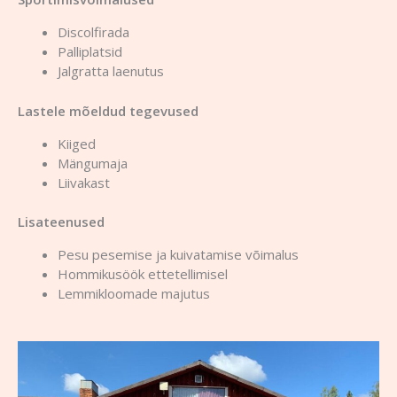
Discolfirada
Palliplatsid
Jalgratta laenutus
Lastele mõeldud tegevused
Kiiged
Mängumaja
Liivakast
Lisateenused
Pesu pesemise ja kuivatamise võimalus
Hommikusöök ettetellimisel
Lemmikloomade majutus