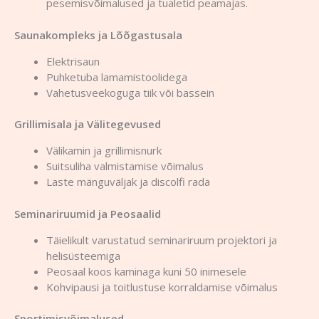
pesemisvõimalused ja tualetid peamajas.
Saunakompleks ja Lõõgastusala
Elektrisaun
Puhketuba lamamistoolidega
Vahetusveekoguga tiik või bassein
Grillimisala ja Välitegevused
Välikamin ja grillimisnurk
Suitsuliha valmistamise võimalus
Laste mänguväljak ja discolfi rada
Seminariruumid ja Peosaalid
Täielikult varustatud seminariruum projektori ja
helisüsteemiga
Peosaal koos kaminaga kuni 50 inimesele
Kohvipausi ja toitlustuse korraldamise võimalus
Sportimisvõimalused