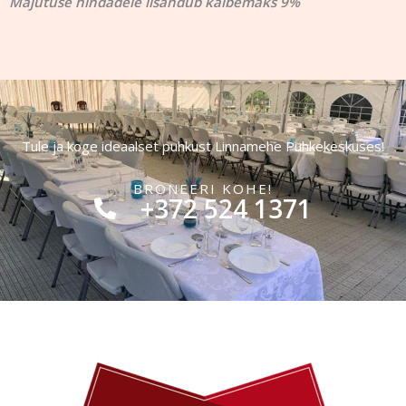
Majutuse hindadele lisandub käibemaks 9%
Tule ja koge ideaalset puhkust Linnamehe Puhkekeskuses!
BRONEERI KOHE!
+372 524 1371