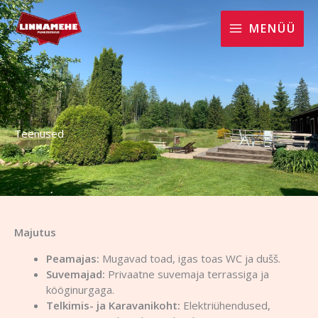
Skip
to
MENÜÜ
content
Teenused
Majutus
Peamajas:
Mugavad toad, igas toas WC ja dušš.
Suvemajad:
Privaatne suvemaja terrassiga ja
kööginurgaga.
Telkimis- ja Karavanikoht:
Elektriühendused,